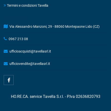
Termini e condizioni Tavella
DRINK STORE
Via Alessandro Manzoni, 29 - 88060 Montepaone Lido (CZ)
0967 213 08
ufficioacquisti@tavellasrl.it
ufficiovendite@tavellasrl.it
HO.RE.CA. service Tavella S.r.l. - P.Iva 02636820793