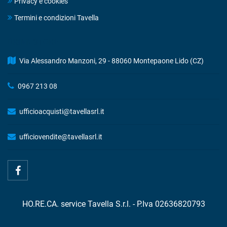
Privacy e cookies
Termini e condizioni Tavella
DRINK STORE
Via Alessandro Manzoni, 29 - 88060 Montepaone Lido (CZ)
0967 213 08
ufficioacquisti@tavellasrl.it
ufficiovendite@tavellasrl.it
HO.RE.CA. service Tavella S.r.l. - P.Iva 02636820793