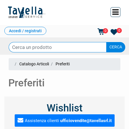
Ope
Accedi / registrati
0
0
Catalogo Articoli
Preferiti
Preferiti
Wishlist
Assistenza clienti
ufficiovendite@tavellasrl.it