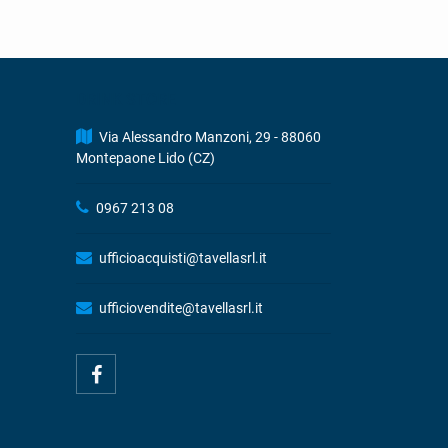
DRINK STORE
Via Alessandro Manzoni, 29 - 88060
Montepaone Lido (CZ)
0967 213 08
ufficioacquisti@tavellasrl.it
ufficiovendite@tavellasrl.it