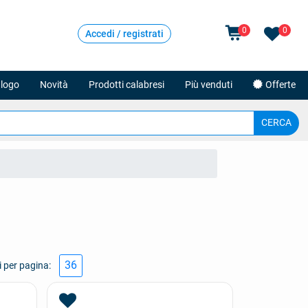
0
0
Accedi / registrati
logo
Novità
Prodotti calabresi
Più venduti
Offerte
 per pagina: