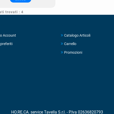
ti trovati : 4
UNT
NEGOZIO
o Account
Catalogo Articoli
preferiti
Carrello
Promozioni
HO.RE.CA. service Tavella S.r.l. - P.Iva 02636820793