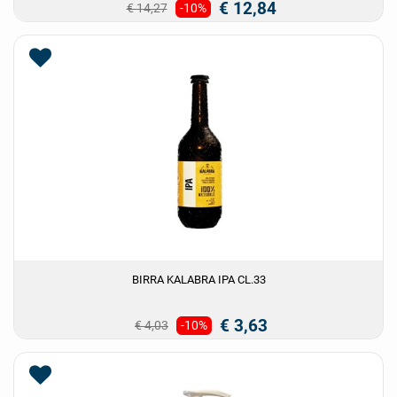
€ 12,84
€ 14,27
-10%
BIRRA KALABRA IPA CL.33
€ 3,63
€ 4,03
-10%