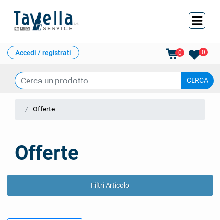
Ope
Accedi / registrati
0
0
Offerte
Offerte
Filtri Articolo