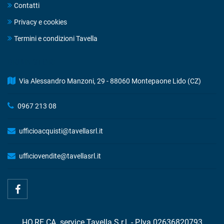
Contatti
Privacy e cookies
Termini e condizioni Tavella
DRINK STORE
Via Alessandro Manzoni, 29 - 88060 Montepaone Lido (CZ)
0967 213 08
ufficioacquisti@tavellasrl.it
ufficiovendite@tavellasrl.it
HO.RE.CA. service Tavella S.r.l. - P.Iva 02636820793