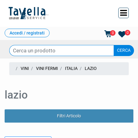
Ope
Accedi / registrati
0
0
VINI
VINI FERMI
ITALIA
LAZIO
lazio
Filtri Articolo