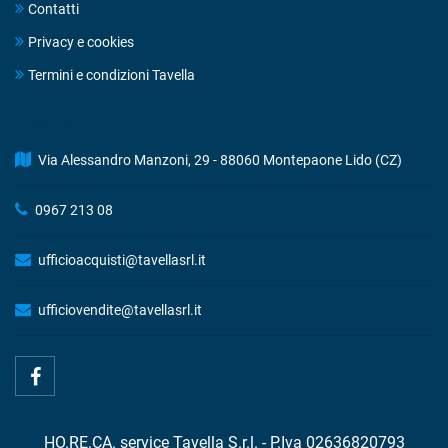
Contatti
Privacy e cookies
Termini e condizioni Tavella
DRINK STORE
Via Alessandro Manzoni, 29 - 88060 Montepaone Lido (CZ)
0967 213 08
ufficioacquisti@tavellasrl.it
ufficiovendite@tavellasrl.it
HO.RE.CA. service Tavella S.r.l. - P.Iva 02636820793