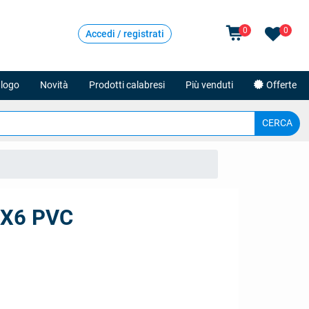
0
0
Accedi / registrati
logo
Novità
Prodotti calabresi
Più venduti
Offerte
X6 PVC