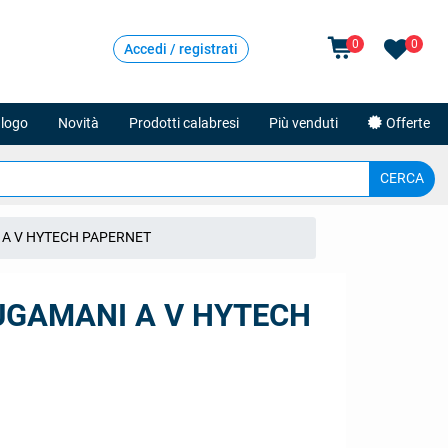
0
0
Accedi / registrati
logo
Novità
Prodotti calabresi
Più venduti
Offerte
 A V HYTECH PAPERNET
UGAMANI A V HYTECH