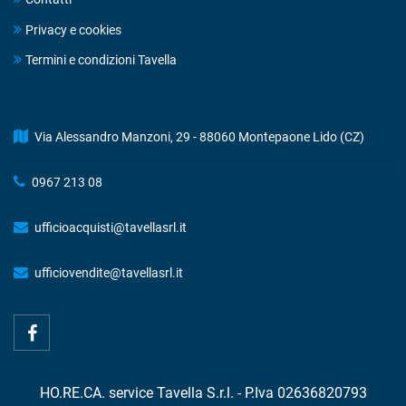
Privacy e cookies
Termini e condizioni Tavella
DRINK STORE
Via Alessandro Manzoni, 29 - 88060 Montepaone Lido (CZ)
0967 213 08
ufficioacquisti@tavellasrl.it
ufficiovendite@tavellasrl.it
HO.RE.CA. service Tavella S.r.l. - P.Iva 02636820793