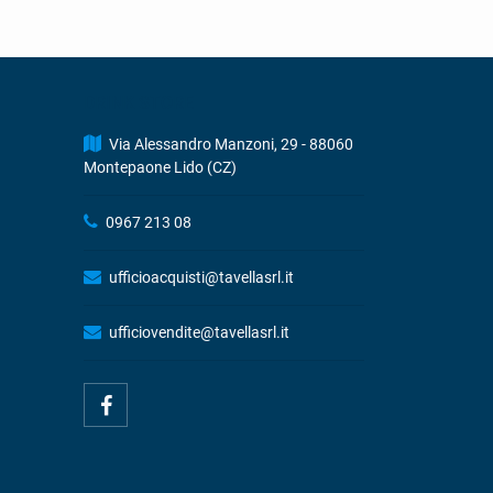
DRINK STORE
Via Alessandro Manzoni, 29 - 88060
Montepaone Lido (CZ)
0967 213 08
ufficioacquisti@tavellasrl.it
ufficiovendite@tavellasrl.it