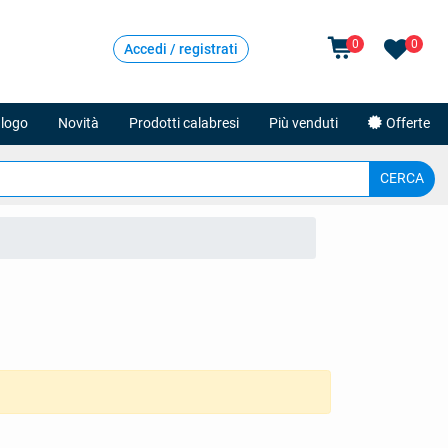
0
0
Accedi / registrati
logo
Novità
Prodotti calabresi
Più venduti
Offerte