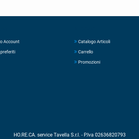
UNT
NEGOZIO
o Account
Catalogo Articoli
preferiti
Carrello
Promozioni
HO.RE.CA. service Tavella S.r.l. - P.Iva 02636820793